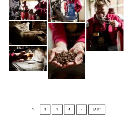
1
2
3
4
»
LAST